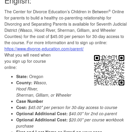
English:
®
The Center for Divorce Education’s Children in Between
Online
for parents to build a healthy co-parenting relationship for
Divorcing and Separating Parents is available for Seventh Judicial
District (Wasco, Hood River, Sherman, Gilliam, and Wheeler
Counties) for the cost of $45.00 per person for 30-day access to
the course. For more information and to sign up online:
https://www.divorce-education.com/parent/
What you will need when
you sign up for course
online:
State:
Oregon
County:
Wasco
,
Hood River,
Sherman, Gilliam, or Wheeler
Case Number
Cost:
$45.00* per person for 30-day access to course
Optional Additional Cost:
$40.00* for 2nd co-parent
Optional Additional Cost:
$20.00* per course workbook
purchase
First and Last Name as listed on your case